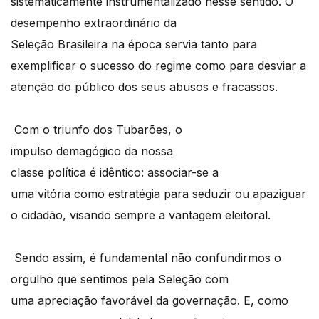
sistematicamente instrumentalizado nesse sentido. O
desempenho extraordinário da
Seleção Brasileira na
é
poca servia tanto para
exemplificar o sucesso do regime como para desviar a
atenção do público dos seus abusos e fracassos.
Com o triunfo dos Tubarões, o
impulso demag
ó
gico da nossa
classe polí
tica
é
idêntico: associar-se a
uma vit
ória como estrat
é
gia para seduzir ou apaziguar
o cidadão, visando sempre a vantagem eleitoral.
Sendo assim,
é
fundamental não confundirmos o
orgulho que sentimos pela Seleção com
uma apreciaçã
o favor
ável da governação. E, como