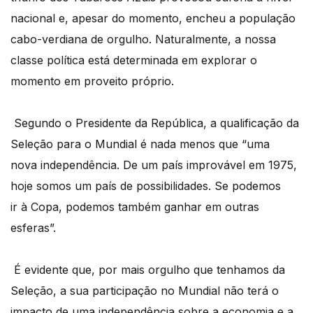
nacional e, apesar do momento, encheu a população
cabo-verdiana de orgulho. Naturalmente, a nossa
classe polí
tica est
á determinada em explorar o
momento em proveito pr
ó
prio.
Segundo o Presidente da República, a qualificação da
Seleção para o Mundial
é
nada menos que
“
uma
nova independê
ncia
. De um paí
s improv
ável em 1975,
hoje somos um país de possibilidades. Se podemos
ir à Copa, podemos tamb
é
m ganhar em outras
esferas”.
É evidente que, por mais orgulho que tenhamos da
Seleção, a sua participação no Mundial não terá o
impacto de uma independência sobre a economia e a