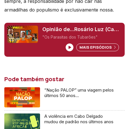
sempre, a responsabilidade por não cair nas
armadilhas do populismo
é
exclusivamente nossa.
Opinião de...Rosário Luz (Cabo
Verde),
"Os Parasitas dos Tubarões"
MAIS EPISÓDIOS
Pode também gostar
“Nação PALOP” uma viagem pelos
últimos 50 anos…
A violência em Cabo Delgado
mudou de padrão nos últimos anos