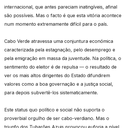
internacional, que antes pareciam inatingíveis, afinal
sã
o poss
íveis. Mas o facto
é
que esta vit
ó
ria acontece
num momento extremamente difícil para o país.
Cabo Verde atravessa uma conjuntura econ
ó
mica
caracterizada pela estagnação, pelo desemprego e
pela emigração em massa da juventude. Na política, o
sentimento do eleitor
é
de repulsa
—
o resultado de
ver os mais altos dirigentes do Estado difundirem
valores como a boa governação e a justiça social,
para depois subvertê-los sistematicamente.
Este status quo polí
tico e social n
ão suporta o
proverbial orgulho de ser cabo-verdiano. Mas o
triunfo dos Tubarões Azuis provocou euforia a nível