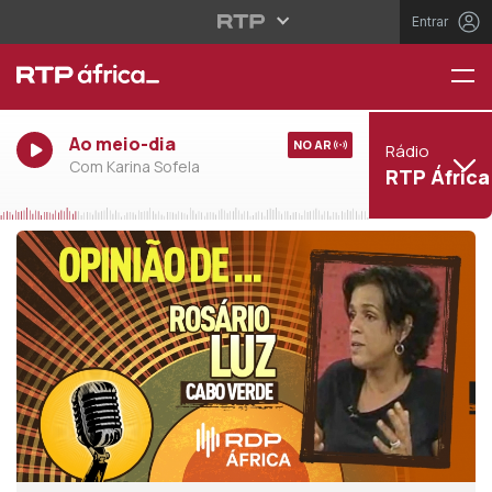
Entrar
Ao meio-dia
NO AR
Rádio
Com Karina Sofela
RTP África