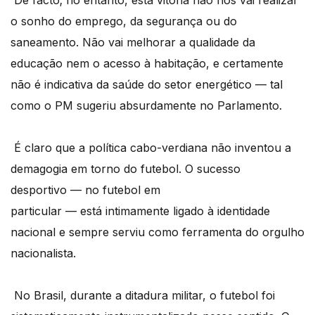
o sonho do emprego, da segurança ou do
saneamento. Não vai melhorar a qualidade da
educação nem o acesso à
habita
çã
o, e certamente
n
ão
é
indicativa da sa
úde do setor energ
é
tico
—
tal
como o PM sugeriu absurdamente no Parlamento.
É
claro que a pol
ítica cabo-verdiana não inventou a
demagogia em torno do futebol. O sucesso
desportivo
—
no futebol em
particular
—
está intimamente ligado à identidade
nacional e sempre serviu como ferramenta do orgulho
nacionalista.
No Brasil, durante a ditadura militar, o futebol foi