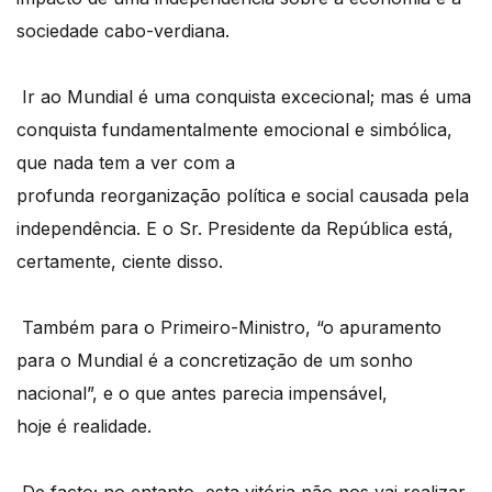
sociedade cabo-verdiana.
Ir ao Mundial
é
uma conquista excecional; mas
é
uma
conquista fundamentalmente emocional e simb
ó
lica,
que nada tem a ver com a
profunda reorganizaçã
o pol
ítica e social causada pela
independência. E o Sr. Presidente da Repú
blica est
á,
certamente, ciente disso.
Tamb
é
m para o Primeiro-Ministro,
“
o apuramento
para o Mundial
é
a concretização de um sonho
nacional”, e o que antes parecia impensável,
hoje
é
realidade.
De facto; no entanto,
esta vit
ó
ria n
ão nos vai realizar