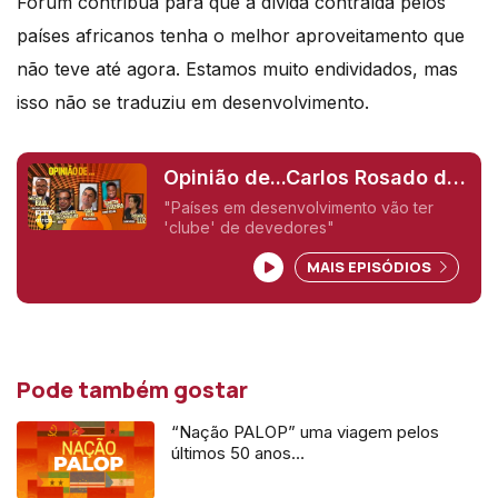
Fórum contribua para que a dívida contraída pelos
países africanos tenha o melhor aproveitamento que
não teve até agora. Estamos muito endividados, mas
isso não se traduziu em desenvolvimento.
Opinião de...Carlos Rosado de
Carvalho (Angola),
"Países em desenvolvimento vão ter
'clube' de devedores"
MAIS EPISÓDIOS
Pode também gostar
“Nação PALOP” uma viagem pelos
últimos 50 anos…