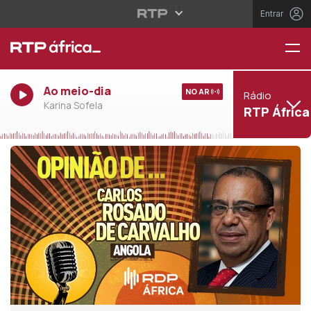
Entrar
Ao meio-dia
NO AR
Rádio
Karina Sofela
RTP África