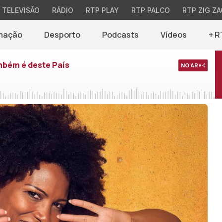
TELEVISÃO
RÁDIO
RTP PLAY
RTP PALCO
RTP ZIG ZA
mação
Desporto
Podcasts
Vídeos
+ R
mbém é deste País
NO AR