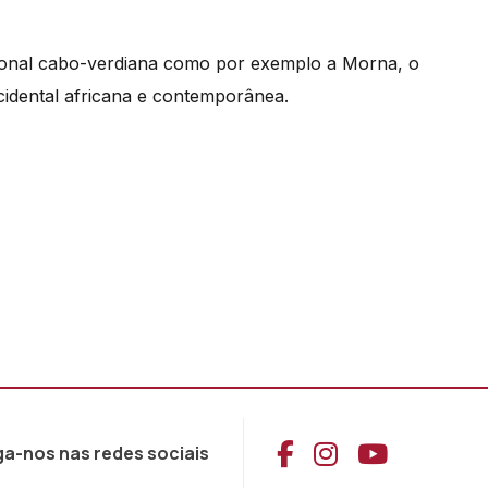
ional cabo-verdiana como por exemplo a Morna, o
cidental africana e contemporânea.
Aceder ao Face
Aceder ao I
Aceder 
ga-nos nas redes sociais