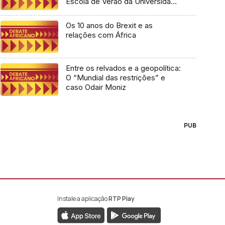
Escola de Verão da Universidade
Lusófona
Os 10 anos do Brexit e as
relações com África
Entre os relvados e a geopolítica:
O “Mundial das restrições” e
caso Odair Moniz
PUB
Instale a aplicação
RTP Play
book da RTP África
nstagram da RTP África
ao YouTube da RTP África