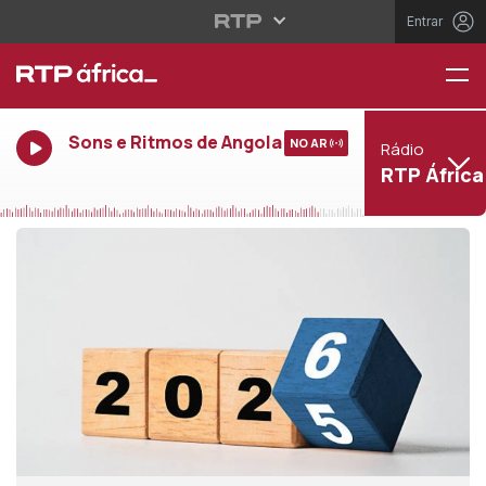
Entrar
Sons e Ritmos de Angola
NO AR
Rádio
RTP África