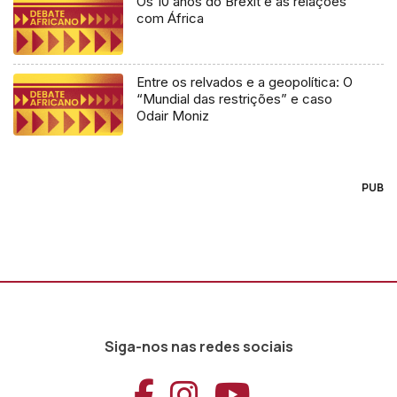
Os 10 anos do Brexit e as relações
com África
Entre os relvados e a geopolítica: O
“Mundial das restrições” e caso
Odair Moniz
PUB
Siga-nos nas redes sociais
Aceder ao Faceb
Aceder ao Ins
Aceder ao