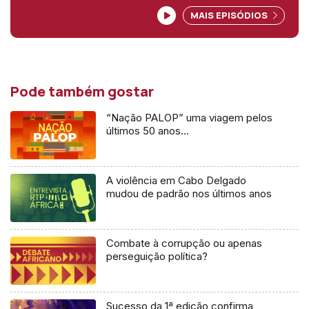
Lisboa. <br /> Hora dos Ouvintes para
MAIS EPISÓDIOS
balanço de 2025 com os
correspondentes da RDP-África, com
José Gonçalves e Nuno sardinha e com
quem escuta a rádio<br />
Pode também gostar
“Nação PALOP” uma viagem pelos
últimos 50 anos…
A violência em Cabo Delgado
mudou de padrão nos últimos anos
Combate à corrupção ou apenas
perseguição política?
Sucesso da 1ª edição confirma