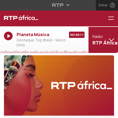
Entrar
Planeta Música
NO AR
Rádio
Destaque Top Brasil - Vasco
RTP África
Dinis