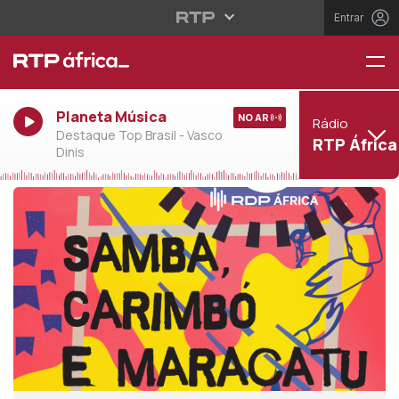
Entrar
Planeta Música
NO AR
Rádio
Destaque Top Brasil - Vasco
RTP África
Dinis