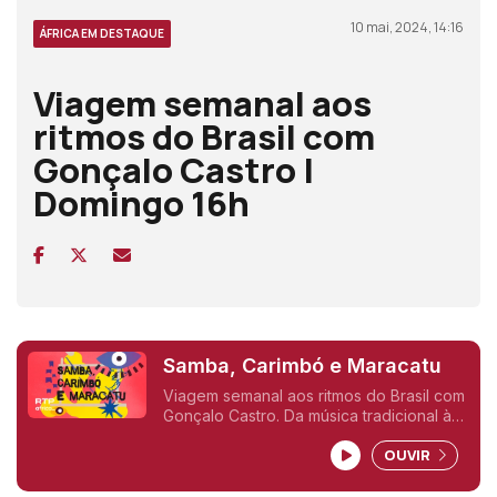
10 mai, 2024, 14:16
ÁFRICA EM DESTAQUE
Viagem semanal aos
ritmos do Brasil com
Gonçalo Castro |
Domingo 16h
Samba, Carimbó e Maracatu
Viagem semanal aos ritmos do Brasil com
Gonçalo Castro. Da música tradicional às
propostas mais contemporâneas, o
OUVIR
retrato sonoro de um país-continente
que é um caldeirão de culturas.