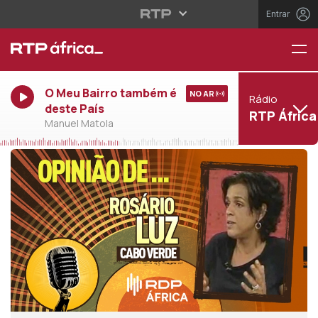
Entrar
O Meu Bairro também é
NO AR
Rádio
deste País
RTP África
Manuel Matola