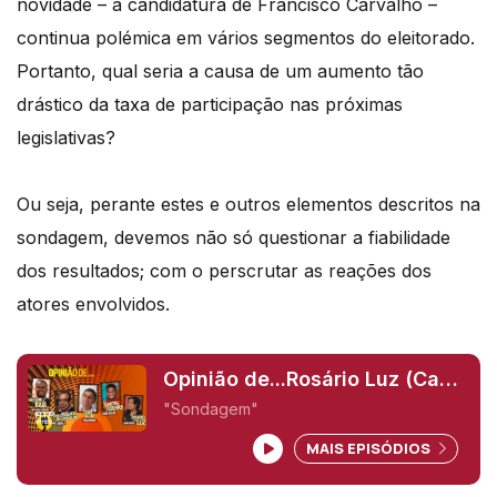
novidade – a candidatura de Francisco Carvalho –
continua polémica em vários segmentos do eleitorado.
Portanto, qual seria a causa de um aumento tão
drástico da taxa de participação nas próximas
legislativas?
Ou seja, perante estes e outros elementos descritos na
sondagem, devemos não só questionar a fiabilidade
dos resultados; com o perscrutar as reações dos
atores envolvidos.
Opinião de...Rosário Luz (Cabo
Verde),
"Sondagem"
MAIS EPISÓDIOS