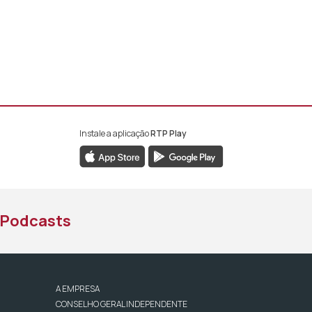
Instale a aplicação
RTP Play
book da RTP África
nstagram da RTP África
ao YouTube da RTP África
Podcasts
A EMPRESA
CONSELHO GERAL INDEPENDENTE