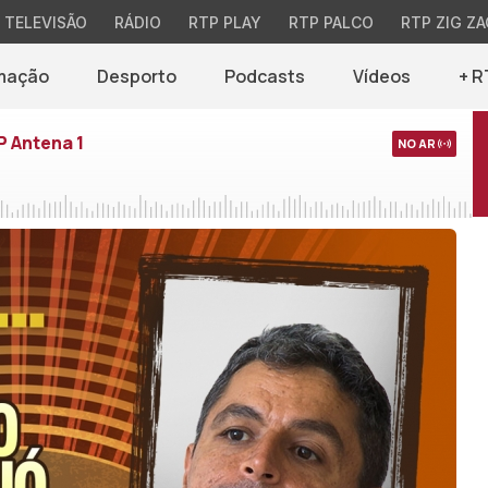
TELEVISÃO
RÁDIO
RTP PLAY
RTP PALCO
RTP ZIG ZA
mação
Desporto
Podcasts
Vídeos
+ R
P Antena 1
NO AR