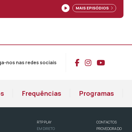
MAIS EPISÓDIOS
Aceder ao Face
Aceder ao I
Aceder 
ga-nos nas redes sociais
os
Frequências
Programas
RTP PLAY
CONTACTOS
EM DIRETO
PROVEDORA DO