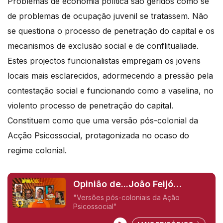
Problemas de economia política são geridos como se
de problemas de ocupação juvenil se tratassem. Não
se questiona o processo de penetração do capital e os
mecanismos de exclusão social e de conflitualiade.
Estes projectos funcionalistas empregam os jovens
locais mais esclarecidos, adormecendo a pressão pela
contestação social e funcionando como a vaselina, no
violento processo de penetração do capital.
Constituem como que uma versão pós-colonial da
Acção Psicossocial, protagonizada no ocaso do
regime colonial.
Opinião de...João Feijó
(Moçambique),
"Versões pós-coloniais da Ação
Psicossocial"