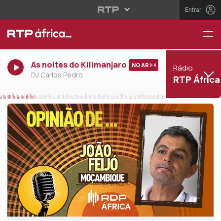
Entrar
As noites do Kilimanjaro
NO AR
Rádio
DJ Carlos Pedro
RTP África