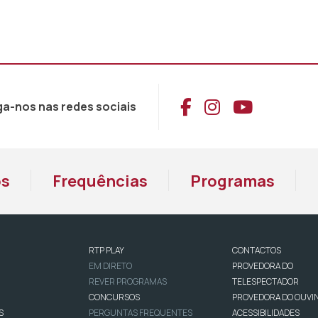
Aceder ao Face
Aceder ao I
Aceder 
ga-nos nas redes sociais
os
Frequências
Programas
RTP PLAY
CONTACTOS
EM DIRETO
PROVEDORA DO
REVER PROGRAMAS
TELESPECTADOR
CONCURSOS
PROVEDORA DO OUVI
S
PERGUNTAS FREQUENTES
ACESSIBILIDADES