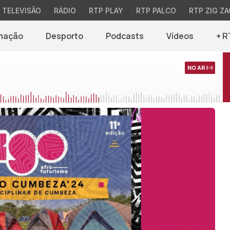
TELEVISÃO
RÁDIO
RTP PLAY
RTP PALCO
RTP ZIG ZA
mação
Desporto
Podcasts
Vídeos
+ R
NO AR