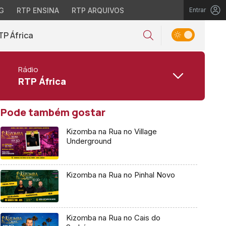
G
RTP ENSINA
RTP ARQUIVOS
Entrar
TP África
Rádio
RTP África
Pode também gostar
Kizomba na Rua no Village
Underground
Kizomba na Rua no Pinhal Novo
Kizomba na Rua no Cais do