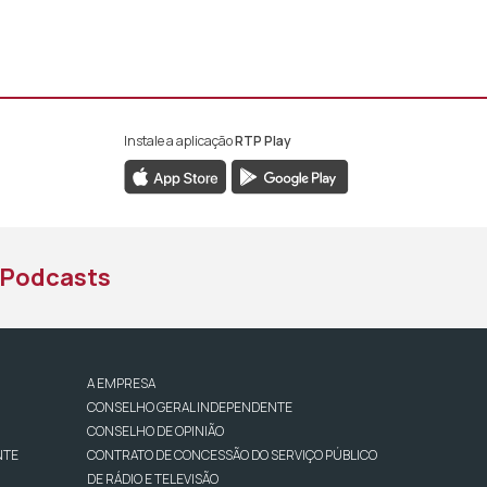
Instale a aplicação
RTP Play
book da RTP África
nstagram da RTP África
ao YouTube da RTP África
Podcasts
A EMPRESA
CONSELHO GERAL INDEPENDENTE
CONSELHO DE OPINIÃO
NTE
CONTRATO DE CONCESSÃO DO SERVIÇO PÚBLICO
DE RÁDIO E TELEVISÃO