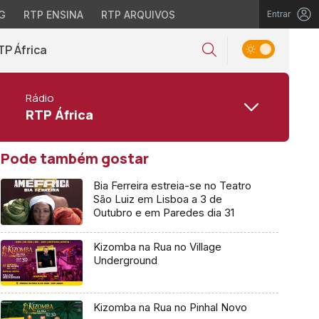
G
RTP ENSINA
RTP ARQUIVOS
Entrar
TP África
Rádio
RTP África
Pode também gostar
Bia Ferreira estreia-se no Teatro
São Luiz em Lisboa a 3 de
Outubro e em Paredes dia 31
Kizomba na Rua no Village
Underground
Kizomba na Rua no Pinhal Novo