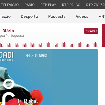
TELEVISÃO
RÁDIO
RTP PLAY
RTP PALCO
RTP ZIG ZA
mação
Desporto
Podcasts
Vídeos
+ R
- Diário
NO AR
ngua Portuguesa