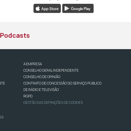
book da RTP África
nstagram da RTP África
ao YouTube da RTP África
Podcasts
A EMPRESA
CONSELHO GERAL INDEPENDENTE
CONSELHO DE OPINIÃO
NTE
CONTRATO DE CONCESSÃO DO SERVIÇO PÚBLICO
DE RÁDIO E TELEVISÃO
RGPD
GESTÃO DAS DEFINIÇÕES DE COOKIES
026