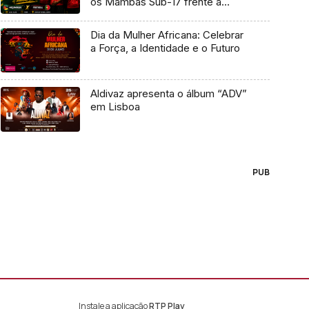
os Mambas Sub-17 frente a
Portugal
Dia da Mulher Africana: Celebrar
a Força, a Identidade e o Futuro
Aldivaz apresenta o álbum “ADV”
em Lisboa
PUB
Instale a aplicação
RTP Play