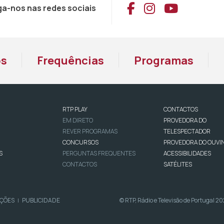
Aceder ao Face
Aceder ao I
Aceder 
ga-nos nas redes sociais
os
Frequências
Programas
RTP PLAY
CONTACTOS
EM DIRETO
PROVEDORA DO
REVER PROGRAMAS
TELESPECTADOR
CONCURSOS
PROVEDORA DO OUVI
S
PERGUNTAS FREQUENTES
ACESSIBILIDADES
CONTACTOS
SATÉLITES
IÇÕES
PUBLICIDADE
© RTP, Rádio e Televisão de Portugal 2
|