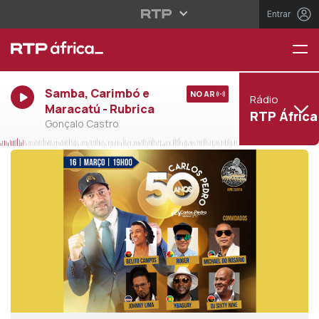
Entrar
Samba, Carimbó e
NO AR
Rádio
Maracatú - Rubrica
RTP África
Gonçalo Castro