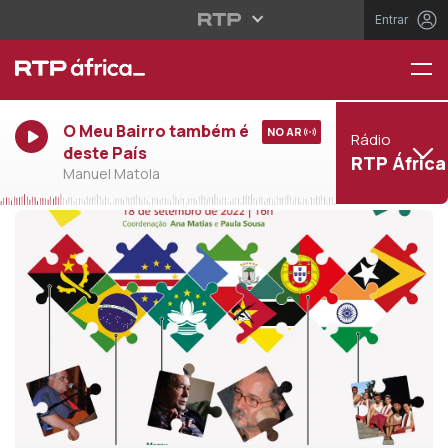
Entrar
O Meu Bairro também é
NO AR
Rádio
deste País
RTP África
Manuel Matola