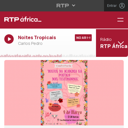
Entrar
Noites Tropicais
NO AR
Rádio
Carlos Pedro
RTP África