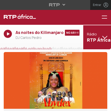
Entrar
As noites do Kilimanjaro
NO AR
Rádio
DJ Carlos Pedro
RTP África