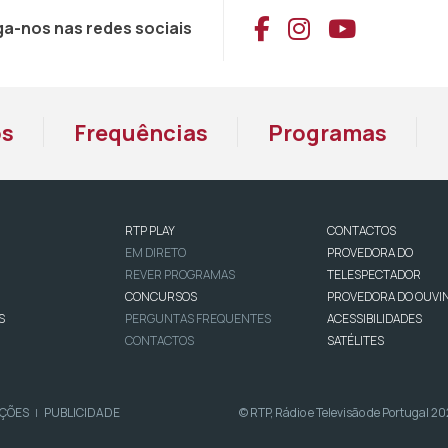
Aceder ao Face
Aceder ao I
Aceder 
ga-nos nas redes sociais
os
Frequências
Programas
RTP PLAY
CONTACTOS
EM DIRETO
PROVEDORA DO
REVER PROGRAMAS
TELESPECTADOR
CONCURSOS
PROVEDORA DO OUVI
S
PERGUNTAS FREQUENTES
ACESSIBILIDADES
CONTACTOS
SATÉLITES
IÇÕES
PUBLICIDADE
© RTP, Rádio e Televisão de Portugal 2
|