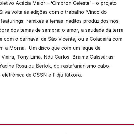
etivo Acácia Maior – ‘Cimbron Celeste’ – o projeto
ilva volta às edições com o trabalho ‘Vindo do
 featurings, remixes e temas inéditos produzidos nos
ora dos temas de sempre: o amor, a saudade da terra
se com o carnaval de São Vicente, ou a Coladeira com
m a Morna. Um disco que com um leque de
ieira, Tony Lima, Ndu Carlos, Braima Galissá; as
acine Rosa ou Berlok, do rastafarianismo cabo-
à eletrónica de OSSN e Fidju Kitxora.