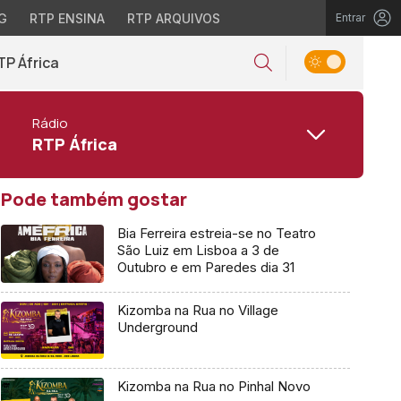
G
RTP ENSINA
RTP ARQUIVOS
Entrar
TP África
Rádio
RTP África
Pode também gostar
Bia Ferreira estreia-se no Teatro
São Luiz em Lisboa a 3 de
Outubro e em Paredes dia 31
Kizomba na Rua no Village
Underground
Kizomba na Rua no Pinhal Novo