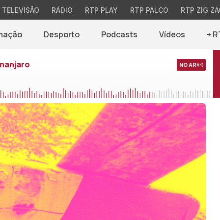
TELEVISÃO
RÁDIO
RTP PLAY
RTP PALCO
RTP ZIG ZA
mação
Desporto
Podcasts
Vídeos
+ R
imanjaro
NO AR