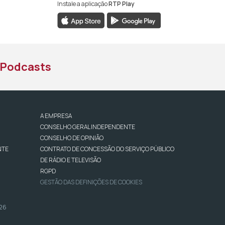
Instale a aplicação
RTP Play
book da RTP África
nstagram da RTP África
ao YouTube da RTP África
Podcasts
A EMPRESA
CONSELHO GERAL INDEPENDENTE
CONSELHO DE OPINIÃO
NTE
CONTRATO DE CONCESSÃO DO SERVIÇO PÚBLICO
DE RÁDIO E TELEVISÃO
RGPD
GESTÃO DAS DEFINIÇÕES DE COOKIES
026