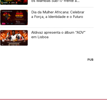
os Mambas Sub-17 frente a
Portugal
Dia da Mulher Africana: Celebrar
a Força, a Identidade e o Futuro
Aldivaz apresenta o álbum “ADV”
em Lisboa
PUB