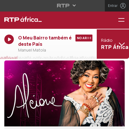
Entrar
O Meu Bairro também é
NO AR
Rádio
deste País
RTP África
Manuel Matola