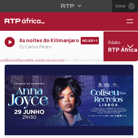
Entrar
As noites do Kilimanjaro
NO AR
Rádio
DJ Carlos Pedro
RTP África