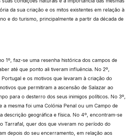
s suas condições naturais e a importância das mesmas
ria da sua criação e os mitos existentes em relação à
no e do turismo, principalmente a partir da década de
 no 1º, faz-se uma resenha histórica dos campos de
er até que ponto ali tiveram influência. No 2º,
m Portugal e os motivos que levaram à criação do
otivos que permitiram a ascensão de Salazar ao
o para o desterro dos seus inimigos políticos. No 3º,
é, se a mesma foi uma Colónia Penal ou um Campo de
 descrição geográfica e física. No 4º, encontram-se
o Tarrafal, quer dos que viveram no período do
am depois do seu encerramento, em relação aos