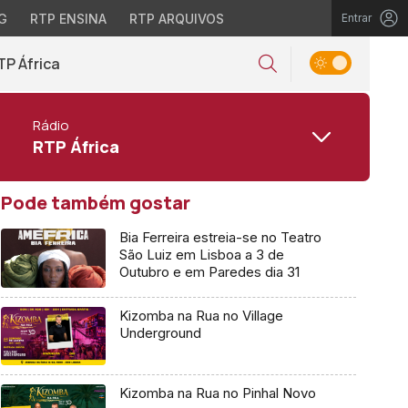
G
RTP ENSINA
RTP ARQUIVOS
Entrar
TP África
Rádio
RTP África
Pode também gostar
Bia Ferreira estreia-se no Teatro
São Luiz em Lisboa a 3 de
Outubro e em Paredes dia 31
Kizomba na Rua no Village
Underground
Kizomba na Rua no Pinhal Novo