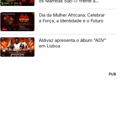
os Mambas Sub-17 frente a
Portugal
Dia da Mulher Africana: Celebrar
a Força, a Identidade e o Futuro
Aldivaz apresenta o álbum “ADV”
em Lisboa
PUB