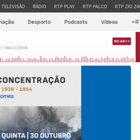
TELEVISÃO
RÁDIO
RTP PLAY
RTP PALCO
RTP ZIG ZA
mação
Desporto
Podcasts
Vídeos
+ R
NO AR
 - Vasco Dinis