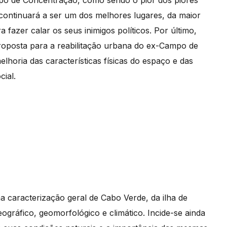
po de Concentração, como sendo o pior dos piores
e continuará a ser um dos melhores lugares, da maior
 fazer calar os seus inimigos políticos. Por último,
roposta para a reabilitação urbana do ex-Campo de
lhoria das características físicas do espaço e das
ial.
a caracterização geral de Cabo Verde, da ilha de
eográfico, geomorfológico e climático. Incide-se ainda