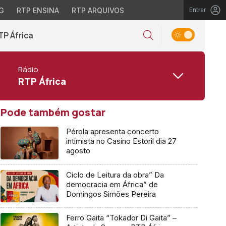
G
RTP ENSINA
RTP ARQUIVOS
Entrar
TP África
Rádio
RTP África
Pode também gostar
Pérola apresenta concerto
intimista no Casino Estoril dia 27
agosto
Ciclo de Leitura da obra” Da
democracia em África” de
Domingos Simões Pereira
Ferro Gaita “Tokador Di Gaita” –