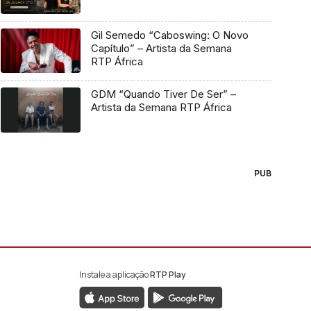
Gil Semedo “Caboswing: O Novo
Capítulo” – Artista da Semana
RTP África
GDM “Quando Tiver De Ser” –
Artista da Semana RTP África
PUB
Instale a aplicação
RTP Play
book da RTP África
nstagram da RTP África
ao YouTube da RTP África