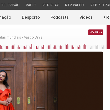
TELEVISÃO
RÁDIO
RTP PLAY
RTP PALCO
RTP ZIG ZA
mação
Desporto
Podcasts
Vídeos
+ R
NO AR
as mundiais - Vasco Dinis