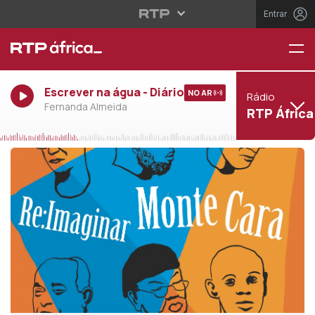
Entrar
Escrever na água - Diário
NO AR
Rádio
Fernanda Almeida
RTP África