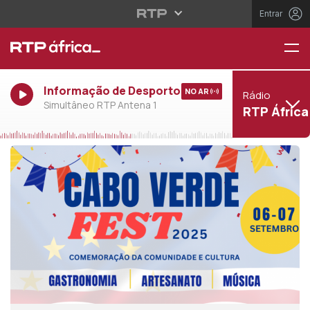
Entrar
Informação de Desporto
NO AR
Rádio
Simultâneo RTP Antena 1
RTP África