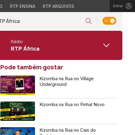
G
RTP ENSINA
RTP ARQUIVOS
Entrar
TP África
Rádio
RTP África
Pode também gostar
Kizomba na Rua no Village
Underground
Kizomba na Rua no Pinhal Novo
Kizomba na Rua no Cais do