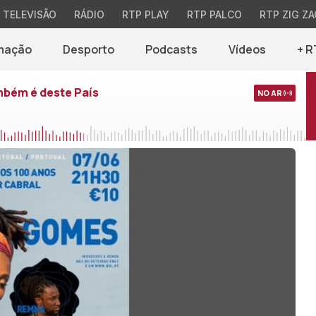
TELEVISÃO
RÁDIO
RTP PLAY
RTP PALCO
RTP ZIG ZA
mação
Desporto
Podcasts
Vídeos
+ R
mbém é deste País
NO AR