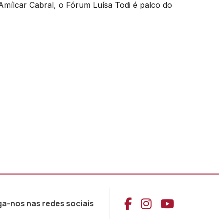
mílcar Cabral, o Fórum Luísa Todi é palco do
Aceder ao Face
Aceder ao I
Aceder 
ga-nos nas redes sociais