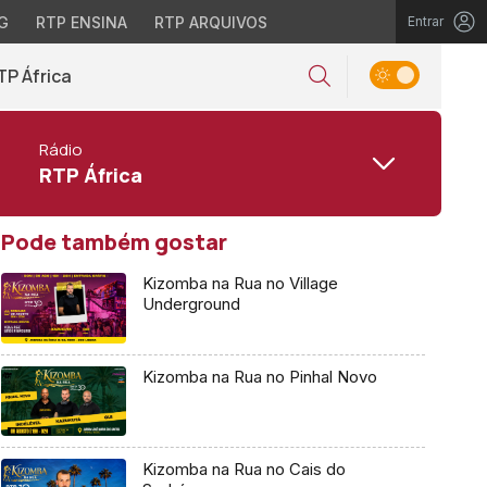
G
RTP ENSINA
RTP ARQUIVOS
Entrar
TP África
Rádio
RTP África
Pode também gostar
Kizomba na Rua no Village
Underground
Kizomba na Rua no Pinhal Novo
Kizomba na Rua no Cais do