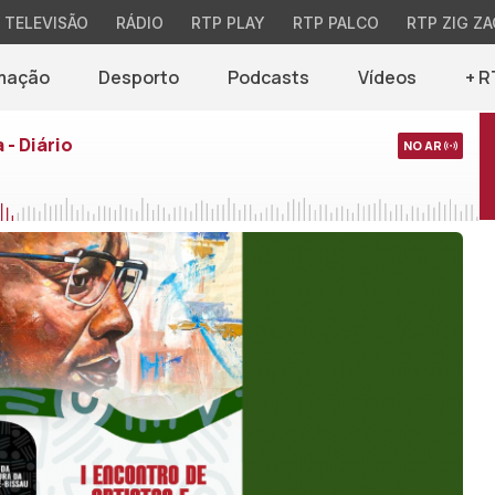
TELEVISÃO
RÁDIO
RTP PLAY
RTP PALCO
RTP ZIG ZA
mação
Desporto
Podcasts
Vídeos
+ R
 - Diário
NO AR