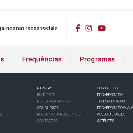
Aceder ao Face
Aceder ao I
Aceder 
ga-nos nas redes sociais
os
Frequências
Programas
RTP PLAY
CONTACTOS
EM DIRETO
PROVEDORA DO
REVER PROGRAMAS
TELESPECTADOR
CONCURSOS
PROVEDORA DO OUVI
S
PERGUNTAS FREQUENTES
ACESSIBILIDADES
CONTACTOS
SATÉLITES