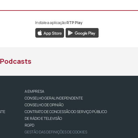
Instale a aplicação
RTP Play
book da RTP África
nstagram da RTP África
ao YouTube da RTP África
Podcasts
A EMPRESA
CONSELHO GERAL INDEPENDENTE
CONSELHO DE OPINIÃO
NTE
CONTRATO DE CONCESSÃO DO SERVIÇO PÚBLICO
DE RÁDIO E TELEVISÃO
RGPD
GESTÃO DAS DEFINIÇÕES DE COOKIES