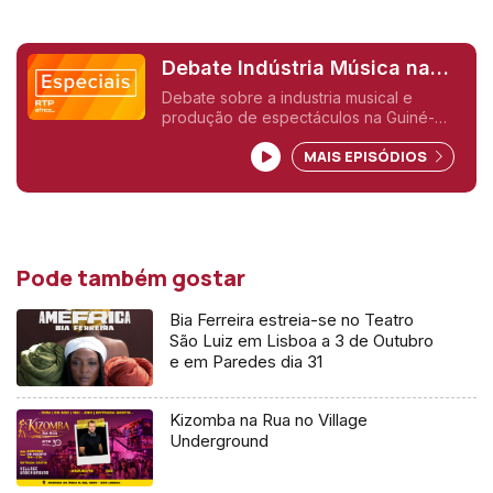
Debate Indústria Música na
Guiné-Bissau - Bienal
Debate sobre a industria musical e
produção de espectáculos na Guiné-
Moacbiss 2025
Bissau. Com Karyna Gomes, Juca
MAIS EPISÓDIOS
Delgado, Gogui Embaló e Ivan Barbosa,
num debate moderado por Nuno
Sardinha e realizado no âmbito da bienal
MoacBiss
Pode também gostar
Bia Ferreira estreia-se no Teatro
São Luiz em Lisboa a 3 de Outubro
e em Paredes dia 31
Kizomba na Rua no Village
Underground