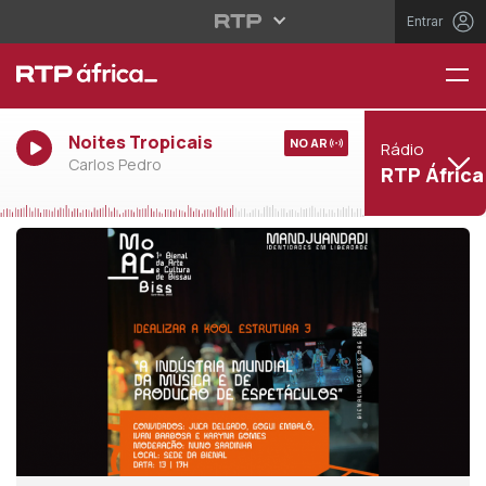
Entrar
Noites Tropicais
NO AR
Rádio
Carlos Pedro
RTP África