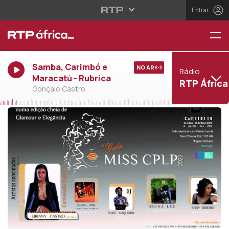
Entrar
Samba, Carimbó e
NO AR
Rádio
Maracatú - Rubrica
RTP África
Gonçalo Castro