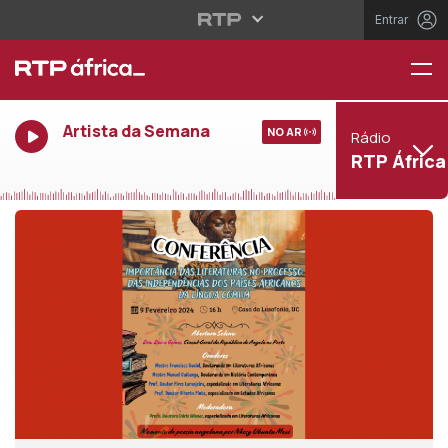
Entrar
Artista da Semana
NO AR
Rádio
RTP África