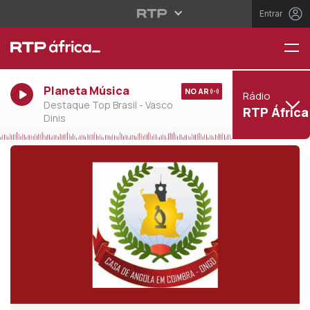
Entrar
Planeta Música
NO AR
Rádio
Destaque Top Brasil - Vasco
RTP África
Dinis