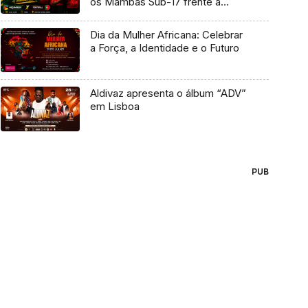
os Mambas Sub-17 frente a
Portugal
Dia da Mulher Africana: Celebrar
a Força, a Identidade e o Futuro
Aldivaz apresenta o álbum “ADV”
em Lisboa
PUB