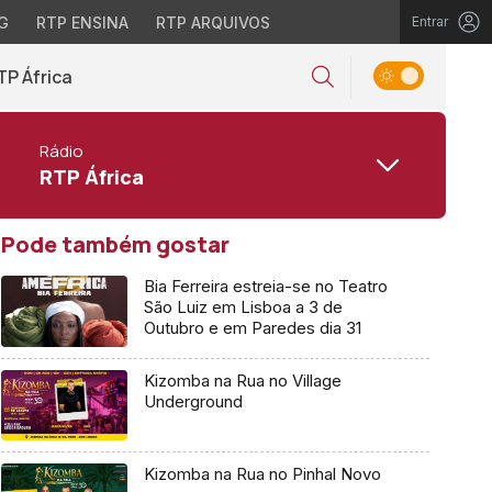
G
RTP ENSINA
RTP ARQUIVOS
Entrar
TP África
Rádio
RTP África
Pode também gostar
Bia Ferreira estreia-se no Teatro
São Luiz em Lisboa a 3 de
Outubro e em Paredes dia 31
Kizomba na Rua no Village
Underground
Kizomba na Rua no Pinhal Novo