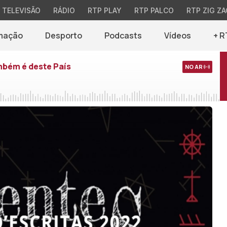
TELEVISÃO
RÁDIO
RTP PLAY
RTP PALCO
RTP ZIG ZA
mação
Desporto
Podcasts
Vídeos
+ R
mbém é deste País
NO AR