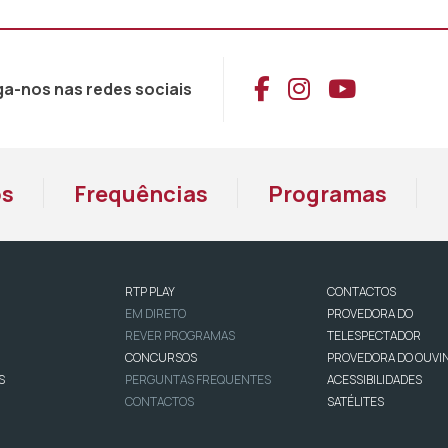
Aceder ao Face
Aceder ao I
Aceder 
ga-nos nas redes sociais
os
Frequências
Programas
RTP PLAY
CONTACTOS
EM DIRETO
PROVEDORA DO
REVER PROGRAMAS
TELESPECTADOR
CONCURSOS
PROVEDORA DO OUVI
S
PERGUNTAS FREQUENTES
ACESSIBILIDADES
CONTACTOS
SATÉLITES