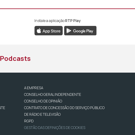
Instale a aplicação
RTP Play
book da RTP África
nstagram da RTP África
ao YouTube da RTP África
Podcasts
A EMPRESA
CONSELHO GERAL INDEPENDENTE
CONSELHO DE OPINIÃO
NTE
CONTRATO DE CONCESSÃO DO SERVIÇO PÚBLICO
DE RÁDIO E TELEVISÃO
RGPD
GESTÃO DAS DEFINIÇÕES DE COOKIES