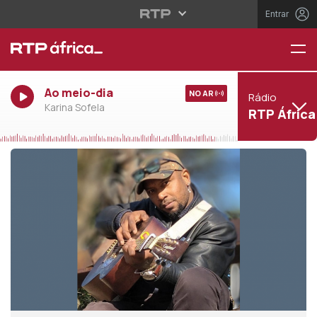
Entrar
Ao meio-dia
NO AR
Rádio
Karina Sofela
RTP África