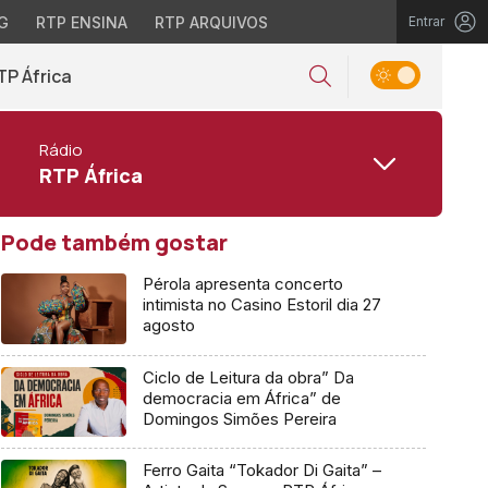
G
RTP ENSINA
RTP ARQUIVOS
Entrar
TP África
Rádio
RTP África
Pode também gostar
Pérola apresenta concerto
intimista no Casino Estoril dia 27
agosto
Ciclo de Leitura da obra” Da
democracia em África” de
Domingos Simões Pereira
Ferro Gaita “Tokador Di Gaita” –