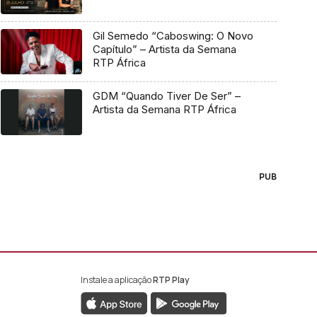
Gil Semedo “Caboswing: O Novo
Capítulo” – Artista da Semana
RTP África
GDM “Quando Tiver De Ser” –
Artista da Semana RTP África
PUB
Instale a aplicação
RTP Play
book da RTP África
nstagram da RTP África
ao YouTube da RTP África