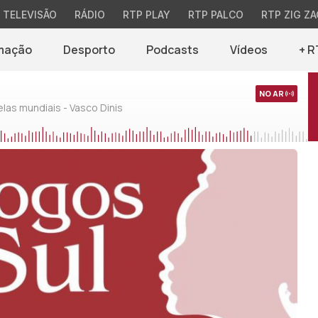
TELEVISÃO
RÁDIO
RTP PLAY
RTP PALCO
RTP ZIG ZA
mação
Desporto
Podcasts
Vídeos
+ R
NO AR
as mundiais - Vasco Dinis