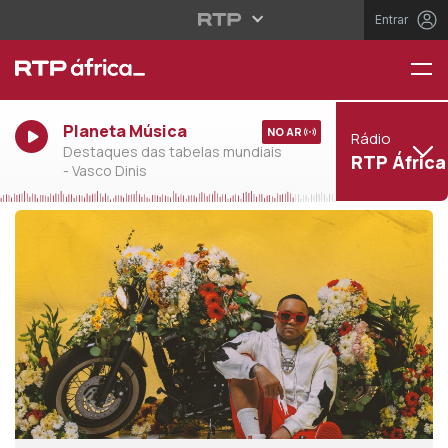
Entrar
Planeta Música
NO AR
Rádio
Destaques das tabelas mundiais
RTP África
- Vasco Dinis