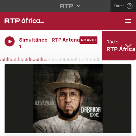
Entrar
Simultâneo - RTP Antena
NO AR
Rádio
1
RTP África