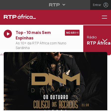
Entrar
Top - 10 mais Sem
NO AR
Rádio
Espinhas
RTP África
As 10+ da RTP África com Nuno
Sardinha