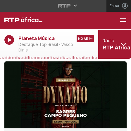
Entrar
Planeta Música
NO AR
Rádio
Destaque Top Brasil - Vasco
RTP África
Dinis