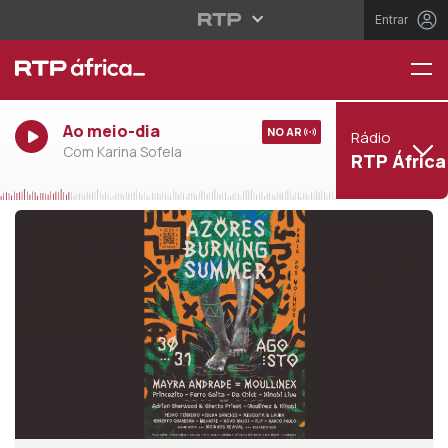
Entrar
Ao meio-dia
NO AR
Rádio
Com Karina Sofela
RTP África