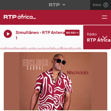
Entrar
Simultâneo - RTP Antena
NO AR
Rádio
1
RTP África