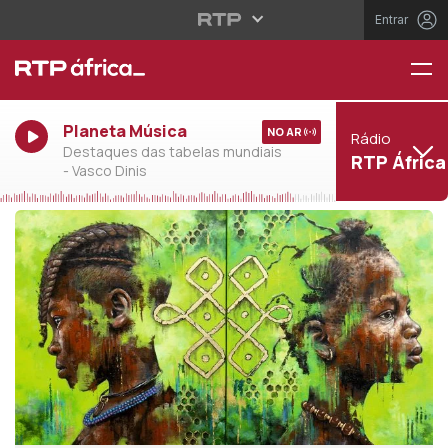
Entrar
Planeta Música
NO AR
Rádio
Destaques das tabelas mundiais
RTP África
- Vasco Dinis