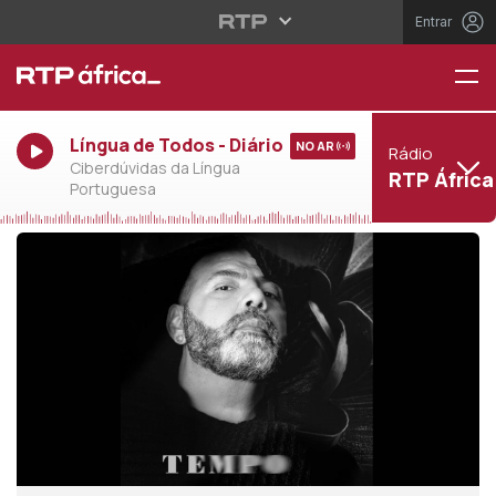
Entrar
Língua de Todos - Diário
NO AR
Rádio
Ciberdúvidas da Língua
RTP África
Portuguesa