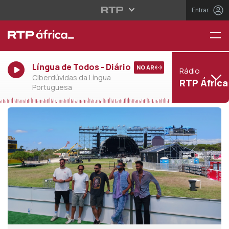
Entrar
Língua de Todos - Diário
NO AR
Rádio
Ciberdúvidas da Língua
RTP África
Portuguesa