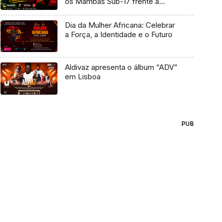
os Mambas Sub-17 frente a
Portugal
Dia da Mulher Africana: Celebrar
a Força, a Identidade e o Futuro
Aldivaz apresenta o álbum “ADV”
em Lisboa
PUB