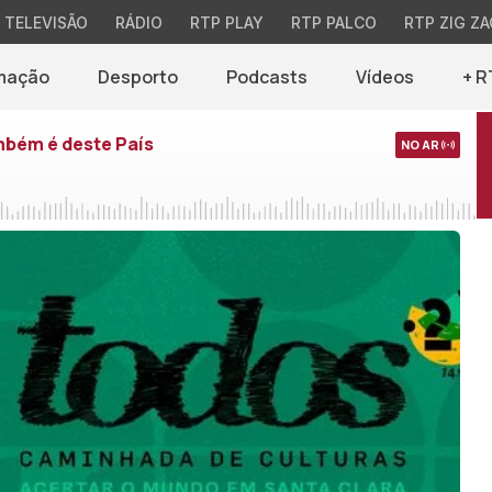
TELEVISÃO
RÁDIO
RTP PLAY
RTP PALCO
RTP ZIG ZA
mação
Desporto
Podcasts
Vídeos
+ R
mbém é deste País
NO AR