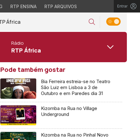
G
RTP ENSINA
RTP ARQUIVOS
Entrar
TP África
Rádio
RTP África
Pode também gostar
Bia Ferreira estreia-se no Teatro
São Luiz em Lisboa a 3 de
Outubro e em Paredes dia 31
Kizomba na Rua no Village
Underground
Kizomba na Rua no Pinhal Novo