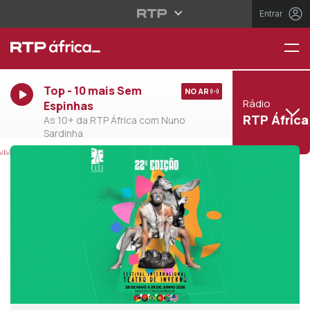
Entrar
Top - 10 mais Sem
NO AR
Rádio
Espinhas
RTP África
As 10+ da RTP África com Nuno
Sardinha