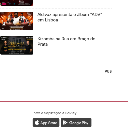
Aldivaz apresenta o álbum “ADV”
em Lisboa
Kizomba na Rua em Braço de
Prata
PUB
Instale a aplicação
RTP Play
book da RTP África
nstagram da RTP África
ao YouTube da RTP África