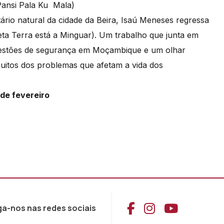
Pansi Pala Ku Mala)
tário natural da cidade da Beira, Isaú Meneses regressa
eta Terra está a Minguar). Um trabalho que junta em
questões de segurança em Moçambique e um olhar
muitos dos problemas que afetam a vida dos
 de fevereiro
Aceder ao Face
Aceder ao I
Aceder 
ga-nos nas redes sociais