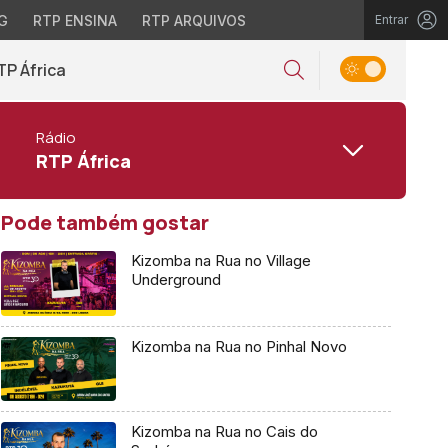
G
RTP ENSINA
RTP ARQUIVOS
Entrar
TP África
Rádio
RTP África
Pode também gostar
Kizomba na Rua no Village
Underground
Kizomba na Rua no Pinhal Novo
Kizomba na Rua no Cais do