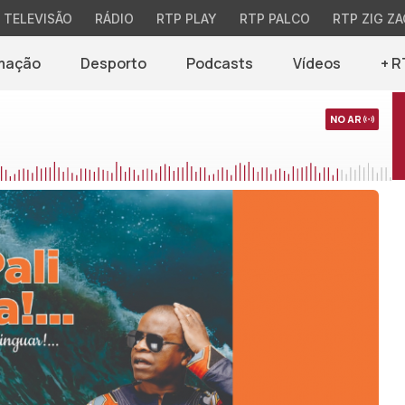
TELEVISÃO
RÁDIO
RTP PLAY
RTP PALCO
RTP ZIG ZA
mação
Desporto
Podcasts
Vídeos
+ R
NO AR