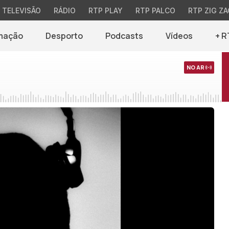
TELEVISÃO
RÁDIO
RTP PLAY
RTP PALCO
RTP ZIG ZA
mação
Desporto
Podcasts
Vídeos
+ R
NO AR