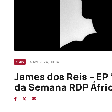
5 fev, 2024, 08:34
APOIOS
James dos Reis – EP
da Semana RDP Áfri