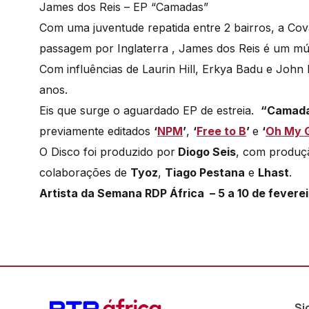
James dos Reis – EP “Camadas”
Com uma juventude repatida entre 2 bairros, a Co
passagem por Inglaterra , James dos Reis é um mús
Com influências de Laurin Hill, Erkya Badu e John 
anos.
Eis que surge o aguardado EP de estreia.
“Camad
previamente editados
‘
NPM
’
,
‘
Free to B
’
e
‘
Oh My 
O Disco foi produzido por
Diogo Seis
, com produç
colaborações de
Tyoz
,
Tiago Pestana
e
Lhast
.
Artista da Semana RDP África – 5 a 10 de feverei
Si