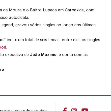
va da Moura e o Bairro Lupeca em Carnaxide, com
ico autodidata.
Legend, gravou vários singles ao longo dos últimos
as”
inclui um total de seis temas, entre eles os singles
God
.
ão executiva de
João Máximo
,
e conta com as
ro
Aceder ao Face
Aceder ao I
Aceder 
ga-nos nas redes sociais