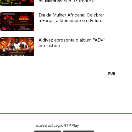
os Mambas Sub-17 frente a
Portugal
Dia da Mulher Africana: Celebrar
a Força, a Identidade e o Futuro
Aldivaz apresenta o álbum “ADV”
em Lisboa
PUB
Instale a aplicação
RTP Play
book da RTP África
nstagram da RTP África
ao YouTube da RTP África