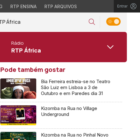
G
RTP ENSINA
RTP ARQUIVOS
Entrar
TP África
Rádio
RTP África
Pode também gostar
Bia Ferreira estreia-se no Teatro
São Luiz em Lisboa a 3 de
Outubro e em Paredes dia 31
Kizomba na Rua no Village
Underground
Kizomba na Rua no Pinhal Novo