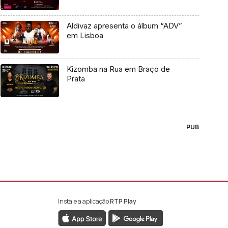
Aldivaz apresenta o álbum “ADV”
em Lisboa
Kizomba na Rua em Braço de
Prata
PUB
Instale a aplicação
RTP Play
book da RTP África
nstagram da RTP África
ao YouTube da RTP África