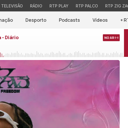
TELEVISÃO
RÁDIO
RTP PLAY
RTP PALCO
RTP ZIG ZA
mação
Desporto
Podcasts
Vídeos
+ R
 - Diário
NO AR