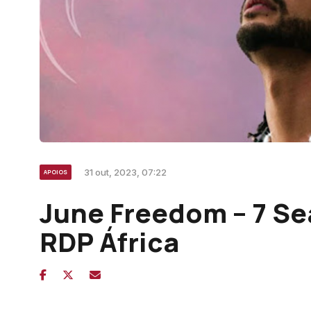
31 out, 2023, 07:22
APOIOS
June Freedom – 7 Se
RDP África