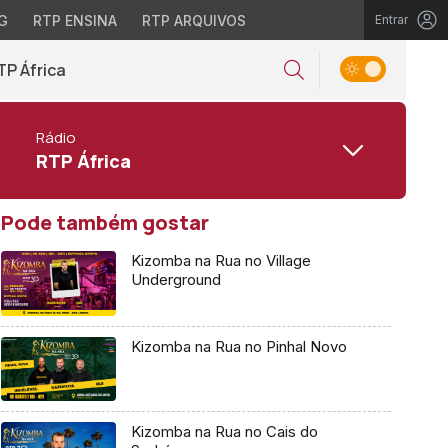
G
RTP ENSINA
RTP ARQUIVOS
Entrar
TP África
Rádio
RTP África
Pode também gostar
Kizomba na Rua no Village
Underground
Kizomba na Rua no Pinhal Novo
Kizomba na Rua no Cais do