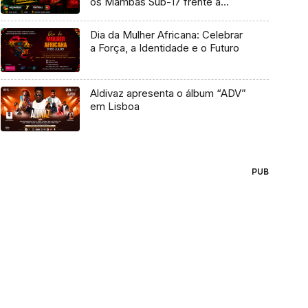
os Mambas Sub-17 frente a
Portugal
Dia da Mulher Africana: Celebrar
a Força, a Identidade e o Futuro
Aldivaz apresenta o álbum “ADV”
em Lisboa
PUB