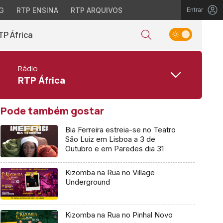
G
RTP ENSINA
RTP ARQUIVOS
Entrar
TP África
Rádio
RTP África
Pode também gostar
Bia Ferreira estreia-se no Teatro
São Luiz em Lisboa a 3 de
Outubro e em Paredes dia 31
Kizomba na Rua no Village
Underground
Kizomba na Rua no Pinhal Novo