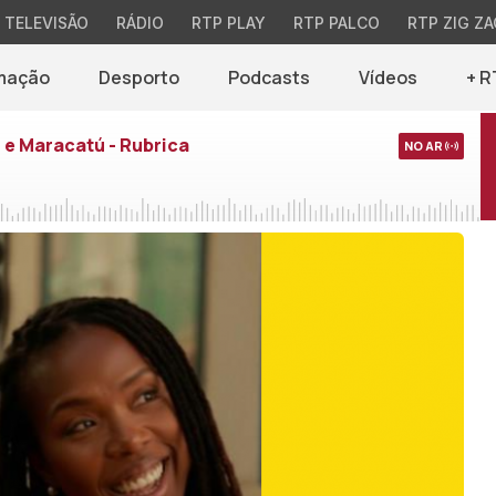
TELEVISÃO
RÁDIO
RTP PLAY
RTP PALCO
RTP ZIG ZA
mação
Desporto
Podcasts
Vídeos
+ R
e Maracatú - Rubrica
NO AR