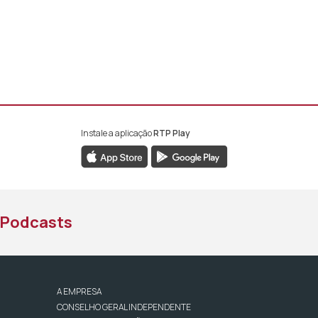
Instale a aplicação
RTP Play
book da RTP África
nstagram da RTP África
ao YouTube da RTP África
Podcasts
A EMPRESA
CONSELHO GERAL INDEPENDENTE