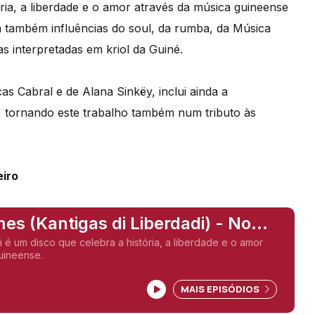
ória, a liberdade e o amor através da música guineense
a também influências do soul, da rumba, da Música
s interpretadas em kriol da Guiné.
s Cabral e de Alana Sinkëy, inclui ainda a
ta, tornando este trabalho também num tributo às
eiro
s (Kantigas di Liberdadi) - No
i é um disco que celebra a história, a liberdade e o amor
uineense.
MAIS EPISÓDIOS