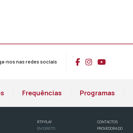
Aceder ao Face
Aceder ao I
Aceder 
ga-nos nas redes sociais
os
Frequências
Programas
RTP PLAY
CONTACTOS
EM DIRETO
PROVEDORA DO