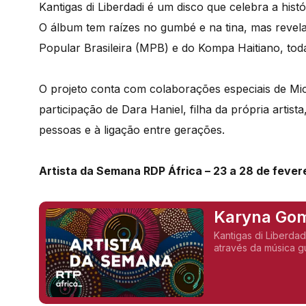
Kantigas di Liberdadi é um disco que celebra a hist
O álbum tem raízes no gumbé e na tina, mas revel
Popular Brasileira (MPB) e do Kompa Haitiano, toda
O projeto conta com colaborações especiais de Mica
participação de Dara Haniel, filha da própria artis
pessoas e à ligação entre gerações.
Artista da Semana RDP África – 23 a 28 de fever
Karyna Gome
Brinca
Kantigas di Liberdad
através da música g