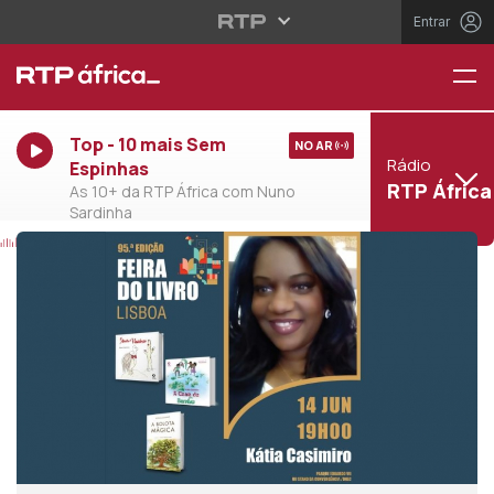
Entrar
Top - 10 mais Sem
NO AR
Rádio
Espinhas
RTP África
As 10+ da RTP África com Nuno
Sardinha