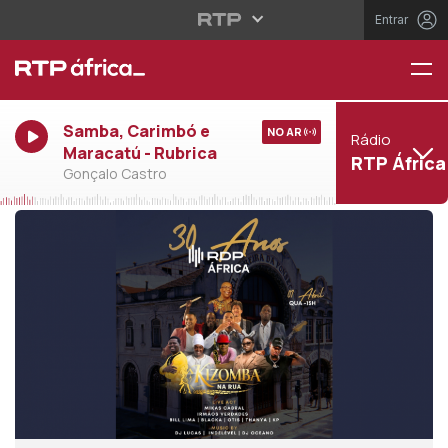
Entrar
Samba, Carimbó e
NO AR
Rádio
Maracatú - Rubrica
RTP África
Gonçalo Castro