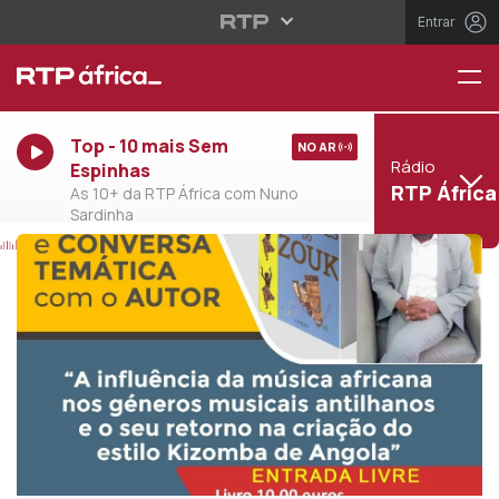
Entrar
Top - 10 mais Sem
NO AR
Rádio
Espinhas
RTP África
As 10+ da RTP África com Nuno
Sardinha