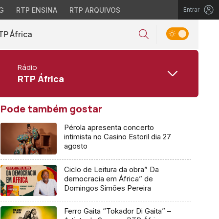
G
RTP ENSINA
RTP ARQUIVOS
Entrar
TP África
Rádio
RTP África
Pode também gostar
Pérola apresenta concerto
intimista no Casino Estoril dia 27
agosto
Ciclo de Leitura da obra” Da
democracia em África” de
Domingos Simões Pereira
Ferro Gaita “Tokador Di Gaita” –