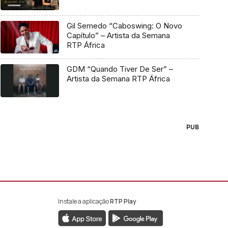
Gil Semedo “Caboswing: O Novo
Capítulo” – Artista da Semana
RTP África
GDM “Quando Tiver De Ser” –
Artista da Semana RTP África
PUB
Instale a aplicação
RTP Play
book da RTP África
nstagram da RTP África
ao YouTube da RTP África