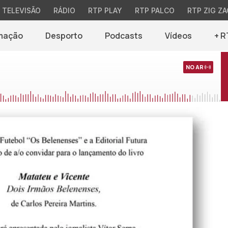
TELEVISÃO
RÁDIO
RTP PLAY
RTP PALCO
RTP ZIG ZA
mação
Desporto
Podcasts
Vídeos
+ R
NO AR